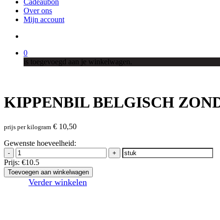
Cadeaubon
Over ons
Mijn account
search
0
is toegevoegd aan je winkelwagen.
KIPPENBIL BELGISCH ZON
€
10,50
prijs per kilogram
Gewenste hoeveelheid:
-
+
Prijs:
€10.5
Toevoegen aan winkelwagen
Verder winkelen