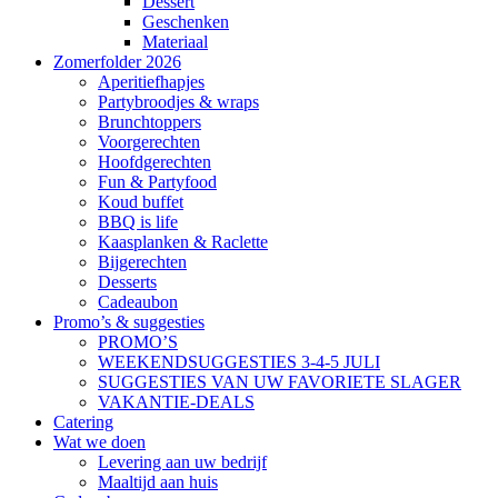
Dessert
Geschenken
Materiaal
Zomerfolder 2026
Aperitiefhapjes
Partybroodjes & wraps
Brunchtoppers
Voorgerechten
Hoofdgerechten
Fun & Partyfood
Koud buffet
BBQ is life
Kaasplanken & Raclette
Bijgerechten
Desserts
Cadeaubon
Promo’s & suggesties
PROMO’S
WEEKENDSUGGESTIES 3-4-5 JULI
SUGGESTIES VAN UW FAVORIETE SLAGER
VAKANTIE-DEALS
Catering
Wat we doen
Levering aan uw bedrijf
Maaltijd aan huis