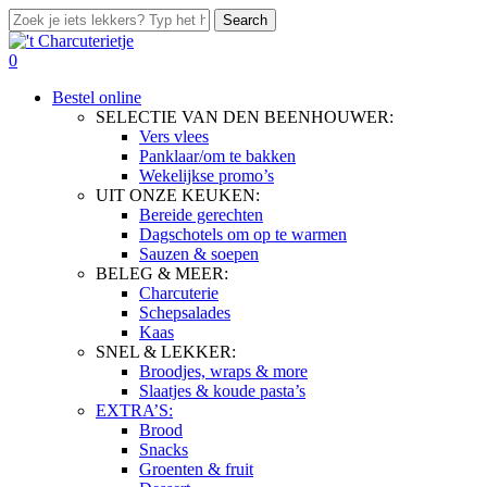
Skip
Search
to
Close
main
Search
search
0
content
Menu
Bestel online
SELECTIE VAN DEN BEENHOUWER:
Vers vlees
Panklaar/om te bakken
Wekelijkse promo’s
UIT ONZE KEUKEN:
Bereide gerechten
Dagschotels om op te warmen
Sauzen & soepen
BELEG & MEER:
Charcuterie
Schepsalades
Kaas
SNEL & LEKKER:
Broodjes, wraps & more
Slaatjes & koude pasta’s
EXTRA’S:
Brood
Snacks
Groenten & fruit