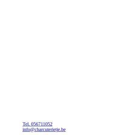
KIPPENHAASJES
€
18,50
prijs per kilogram
APERO PORCHETTA ROMANA
€
26,95
prijs per kilogram
Gegevens
V. Montgomerystraat 141
8520 Kuurne
Tel. 056711052
info@charcuterietje.be